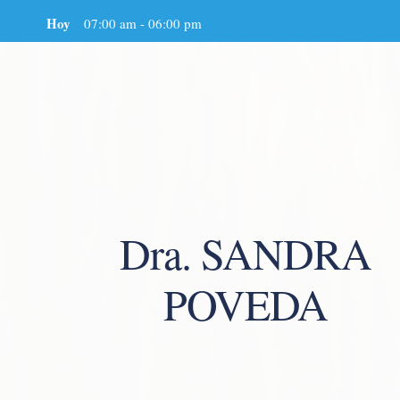
Hoy
07:00 am
-
06:00 pm
Dra. SANDRA
POVEDA