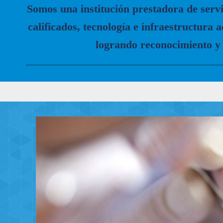
Somos una institución prestadora de servi
calificados, tecnología e infraestructura 
logrando reconocimiento y 